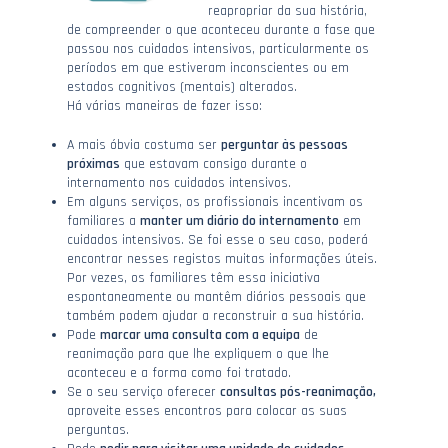
reapropriar da sua história,
de compreender o que aconteceu durante a fase que
passou nos cuidados intensivos, particularmente os
períodos em que estiveram inconscientes ou em
estados cognitivos (mentais) alterados.
Há várias maneiras de fazer isso:
A mais óbvia costuma ser
perguntar às pessoas
próximas
que estavam consigo durante o
internamento nos cuidados intensivos.
Em alguns serviços, os profissionais incentivam os
familiares a
manter um diário do internamento
em
cuidados intensivos. Se foi esse o seu caso, poderá
encontrar nesses registos muitas informações úteis.
Por vezes, os familiares têm essa iniciativa
espontaneamente ou mantêm diários pessoais que
também podem ajudar a reconstruir a sua história.
Pode
marcar uma consulta com a equipa
de
reanimação para que lhe expliquem o que lhe
aconteceu e a forma como foi tratado.
Se o seu serviço oferecer
consultas pós-reanimação,
aproveite esses encontros para colocar as suas
perguntas.