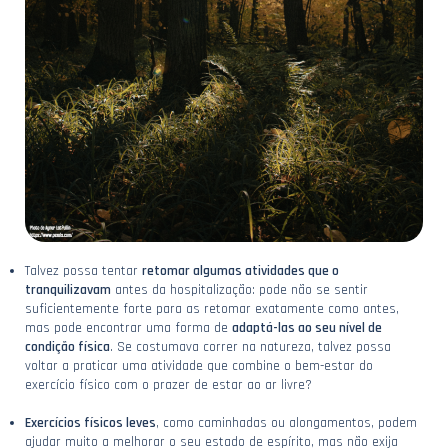
Talvez possa tentar
retomar algumas atividades que o
tranquilizavam
antes da hospitalização: pode não se sentir
suficientemente forte para as retomar exatamente como antes,
mas pode encontrar uma forma de
adaptá-las ao seu nível de
condição física
. Se costumava correr na natureza, talvez possa
voltar a praticar uma atividade que combine o bem-estar do
exercício físico com o prazer de estar ao ar livre?
Exercícios físicos leves
, como caminhadas ou alongamentos, podem
ajudar muito a melhorar o seu estado de espírito, mas não exija