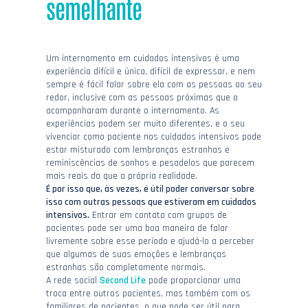
semelhante
Um internamento em cuidados intensivos é uma
experiência difícil e única, difícil de expressar, e nem
sempre é fácil falar sobre ela com as pessoas ao seu
redor, inclusive com as pessoas próximas que o
acompanharam durante o internamento. As
experiências podem ser muito diferentes, e o seu
vivenciar como paciente nos cuidados intensivos pode
estar misturado com lembranças estranhas e
reminiscências de sonhos e pesadelos que parecem
mais reais do que a própria realidade.
É por isso que, às vezes, é útil poder conversar sobre
isso com outras pessoas que estiveram em cuidados
intensivos.
Entrar em contato com grupos de
pacientes pode ser uma boa maneira de falar
livremente sobre esse período e ajudá-lo a perceber
que algumas de suas emoções e lembranças
estranhas são completamente normais.
A rede social
Second Life
pode proporcionar uma
troca entre outros pacientes, mas também com os
familiares de pacientes, o que pode ser útil para