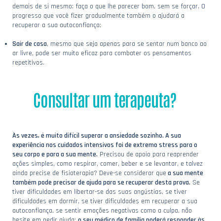
demais de si mesmo: faça o que lhe parecer bom, sem se forçar. O
progresso que você fizer gradualmente também o ajudará a
recuperar a sua autoconfiança;
Sair de casa
, mesmo que seja apenas para se sentar num banco ao
ar livre, pode ser muito eficaz para combater os pensamentos
repetitivos.
Consultar um terapeuta?
Às vezes, é muito difícil superar a ansiedade sozinho. A sua
experiência nos cuidados intensivos foi de extremo stress para o
seu corpo e para a sua mente.
Precisou de apoio para reaprender
ações simples, como respirar, comer, beber e se levantar, e talvez
ainda precise de fisioterapia? Deve-se considerar que
a sua mente
também pode precisar de ajuda para se recuperar desta prova.
Se
tiver dificuldades em libertar-se das suas angústias, se tiver
dificuldades em dormir, se tiver dificuldades em recuperar a sua
autoconfiança, se sentir emoções negativas como a culpa, não
hesite em pedir ajuda:
o seu médico de família poderá responder às