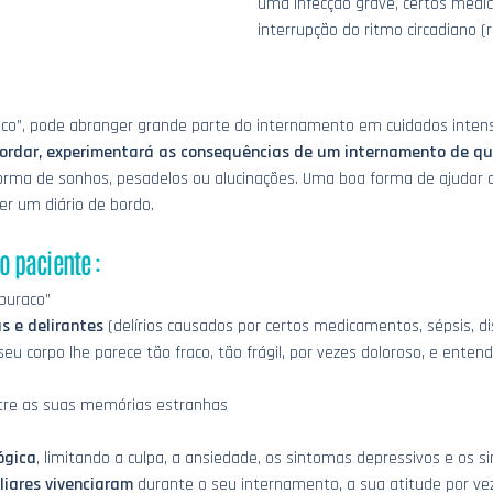
uma infecção grave, certos medi
interrupção do ritmo circadiano (r
aco”, pode abranger grande parte do internamento em cuidados inte
ordar, experimentará as consequências de um internamento de qu
ma de sonhos, pesadelos ou alucinações. Uma boa forma de ajudar o
ver um diário de bordo.
o paciente :
buraco”
s e delirantes
(delírios causados por certos medicamentos, sépsis, dist
seu corpo lhe parece tão fraco, tão frágil, por vezes doloroso, e ente
re as suas memórias estranhas
ógica
, limitando a culpa, a ansiedade, os sintomas depressivos e os 
liares vivenciaram
durante o seu internamento, a sua atitude por ve