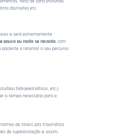
camentos, falta de sono profundo,
itmo dia/noite) etc.
nsivos e será extremamente
e pouco ou nada se recorda
, com
 paciente a retomar o seu percurso
úrbios hidroeletrolíticos, etc.)
nder o tempo necessário para a
sintomas de stress pós-traumático
zes de superproteção e, assim,