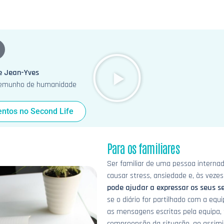
e Jean-Yves
stemunho de humanidade
ntos no Second Life
Para os familiares
Ser familiar de uma pessoa interna
causar stress, ansiedade e, às veze
pode ajudar a expressar os seus se
se o diário for partilhado com a equi
as mensagens escritas pela equipa, 
compreensão da situação, ao assimi