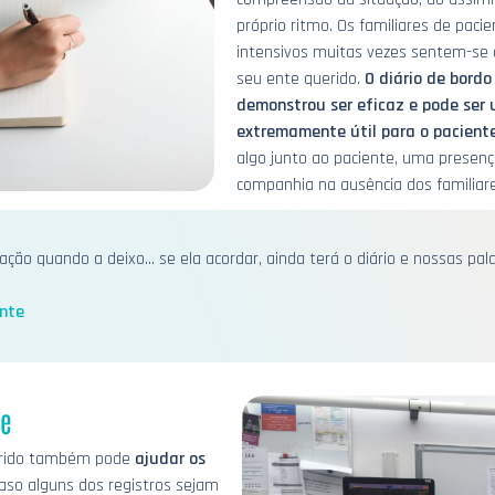
próprio ritmo. Os familiares de pac
intensivos muitas vezes sentem-se
seu ente querido.
O diário de bord
demonstrou ser eficaz e pode ser 
extremamente útil para o paciente
algo junto ao paciente, uma presenç
companhia na ausência dos familiare
o quando a deixo... se ela acordar, ainda terá o diário e nossas pala
nte
de
uerido também pode
ajudar os
caso alguns dos registros sejam