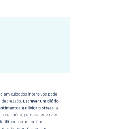
da em cuidados intensivos pode
s, depressão.
Escrever um diário
ntimentos e aliviar o stress,
e,
pa de saúde, permite ler e reler
facilitando uma melhor
lar as informações ao seu