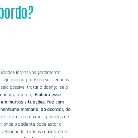
 bordo?
cuidados intensivos geralmente
 seja porque precisam ser sedados
seja possível tratar a doença, seja
(doença, trauma).
Embora esse
l em muitas situações, faz com
 nenhuma memória, ao acordar, do
acrescentar um ou mais períodos de
 onde o paciente pode estar a
tá relacionado a várias causas, como