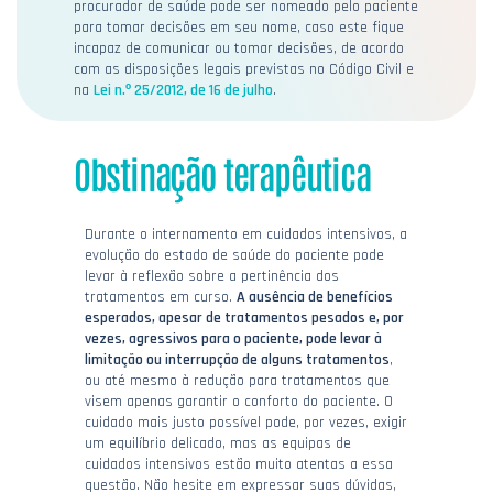
procurador de saúde pode ser nomeado pelo paciente
para tomar decisões em seu nome, caso este fique
incapaz de comunicar ou tomar decisões, de acordo
com as disposições legais previstas no Código Civil e
na
Lei n.º 25/2012, de 16 de julho
.
Obstinação terapêutica
Durante o internamento em cuidados intensivos, a
evolução do estado de saúde do paciente pode
levar à reflexão sobre a pertinência dos
tratamentos em curso.
A ausência de benefícios
esperados, apesar de tratamentos pesados e, por
vezes, agressivos para o paciente, pode levar à
limitação ou interrupção de alguns tratamentos
,
ou até mesmo à redução para tratamentos que
visem apenas garantir o conforto do paciente. O
cuidado mais justo possível pode, por vezes, exigir
um equilíbrio delicado, mas as equipas de
cuidados intensivos estão muito atentas a essa
questão. Não hesite em expressar suas dúvidas,