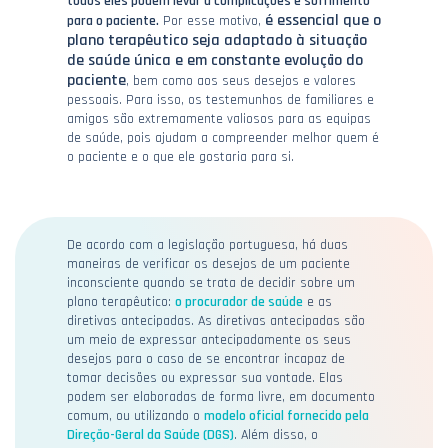
todos eles podem levar a complicações e sofrimento
é essencial que o
para o paciente.
Por esse motivo,
plano terapêutico seja adaptado à situação
de saúde única e em constante evolução do
paciente
, bem como aos seus desejos e valores
pessoais. Para isso, os testemunhos de familiares e
amigos são extremamente valiosos para as equipas
de saúde, pois ajudam a compreender melhor quem é
o paciente e o que ele gostaria para si.
De acordo com a legislação portuguesa, há duas
maneiras de verificar os desejos de um paciente
inconsciente quando se trata de decidir sobre um
plano terapêutico:
o procurador de saúde
e as
diretivas antecipadas. As diretivas antecipadas são
um meio de expressar antecipadamente os seus
desejos para o caso de se encontrar incapaz de
tomar decisões ou expressar sua vontade. Elas
podem ser elaboradas de forma livre, em documento
comum, ou utilizando o
modelo oficial fornecido pela
Direção-Geral da Saúde (DGS)
. Além disso, o