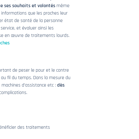
e ses souhaits et volontés
même
s informations que les proches leur
er état de santé de la personne
service, et évaluer ainsi les
mise en œuvre de traitements lourds.
roches
tant de peser le pour et le contre
 au fil du temps. Dans la mesure du
, machines d’assistance etc :
dès
 complications.
énéficier des traitements