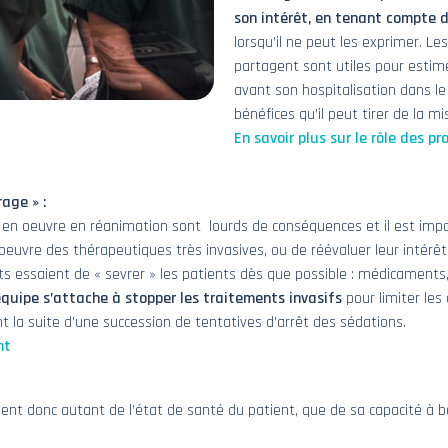
son intérêt, en tenant compte d
lorsqu’il ne peut les exprimer. Le
partagent sont utiles pour estim
avant son hospitalisation dans le 
bénéfices qu’il peut tirer de la 
En savoir plus sur le rôle des p
age » :
en oeuvre en réanimation sont lourds de conséquences et il est impor
euvre des thérapeutiques très invasives, ou de réévaluer leur intérêt
nts essaient de « sevrer » les patients dès que possible : médicaments
’équipe s’attache à stopper les traitements invasifs
pour limiter les
 la suite d’une succession de tentatives d’arrêt des sédations.
ent
nt donc autant de l’état de santé du patient, que de sa capacité à b