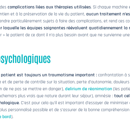
 des
complications liées aux thérapies utilisées
. Si chaque machine 
tien et à la préservation de la vie du patient,
aucun traitement n’es
endre particulièrement sujets à faire des complications, et rend ces c
our laquelle les équipes soignantes réévaluent quotidiennement la
r » le patient de ce dont il n’a plus besoin avant que ne survienne un
psychologiques
 patient est toujours un traumatisme important :
confrontation à sa
et de perte de contrôle sur la situation, perte d’autonomie, douleurs 
in de ne pas se mettre en danger),
delirium de réanimation
(les pati
auchemars plus vrais que nature durant leur séjour), amnésie :
tout ce
chologique
. C’est pour cela qu’il est important d’essayer de minimise
plus personnalisé possible et de s’assurer de la bonne compréhension d
e bord
).