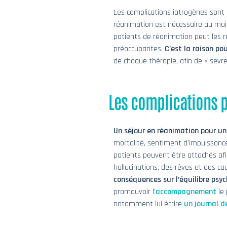
Les complications iatrogènes sont
réanimation est nécessaire au main
patients de réanimation peut les r
préoccupantes.
C’est la raison p
de chaque thérapie, afin de « sevre
Les complications 
Un séjour en réanimation pour un
mortalité, sentiment d’impuissance 
patients peuvent être attachés af
hallucinations, des rêves et des c
conséquences sur l’équilibre psy
promouvoir l’
accompagnement
le 
notamment lui écrire
un journal d