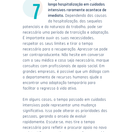
longa hospitalização em cuidados
intensivos raramente acontece de
imediato.
Dependendo das causas
da hospitalização, das sequelas
potenciais e da natureza do trabalho, pode ser
necessário uma período de transição e adaptação.
É importante ouvir as suas necessidades,
respeitar os seus limites e tirar o tempo
necessário para a recuperação. Apressar-se pode
ser contraproducente. Não hesite em conversar
com o seu médico e caso seja necessário, marque
consultas com profissionais de apoio social. Em
grandes empresas, é possível que um diálogo com
o departamento de recursos humanos ajude a
encontrar uma adaptação temporária para
facilitar o regresso à vida ativa.
Em alguns casos, o tempo passado em cuidados
intensivos pode representar uma mudança
significativa. Isso pode alterar as prioridades das
pessoas, gerando o anseio de evoluir
rapidamente. Escute-se, mas tire o tempo
necessário para refletir e procurar apoio no novo