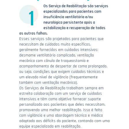
Os Serviço de Reabilitação são serviços
especializados para pacientes com
insuficiência ventilatória e/ou
neurológica persistente após a
estabilização e recuperação de todas
as outras falhas.
Esses serviços são projetados para pacientes que
necessitam de cuidados muito específicos,
geralmente fornecidos em cuidados intensivos:
desmame ventilatório complicado, ventilação
mecânica com cânula de traqueostomia e
acompanhamento de despertar de coma prolongado,
ou seja, condições que exigem cuidados técnicos e
um elevado nível de vigilância (frequentemente
também com ventilação mecânica).
Os Serviços de Reabilitação trabalham sempre em
estreita colaboração com um serviço de cuidados
intensivos e têm como objetivo fornecer suporte
personalizado aos pacientes que deles necessitam,
promovendo uma melhor reabilitação. Isso é feito
com vigilância e uma abordagem técnica e médica
adaptada aos déficits do paciente, contando com uma
equipe especializada em reabilitação.