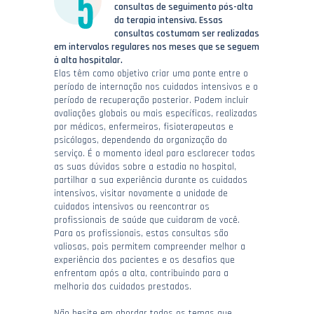
consultas de seguimento pós-alta
da terapia intensiva. Essas
consultas costumam ser realizadas
em intervalos regulares nos meses que se seguem
à alta hospitalar.
Elas têm como objetivo criar uma ponte entre o
período de internação nos cuidados intensivos e o
período de recuperação posterior. Podem incluir
avaliações globais ou mais específicas, realizadas
por médicos, enfermeiros, fisioterapeutas e
psicólogos, dependendo da organização do
serviço. É o momento ideal para esclarecer todas
as suas dúvidas sobre a estadia no hospital,
partilhar a sua experiência durante os cuidados
intensivos, visitar novamente a unidade de
cuidados intensivos ou reencontrar os
profissionais de saúde que cuidaram de você.
Para os profissionais, estas consultas são
valiosas, pois permitem compreender melhor a
experiência dos pacientes e os desafios que
enfrentam após a alta, contribuindo para a
melhoria dos cuidados prestados.
Não hesite em abordar todos os temas que