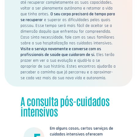
até recuperar completamente as suas capacidades,
voltar a ser plenamente autônomo e retomar a vida
que tinha antes.
O seu corpo precisará de tempo para
se recuperar
e superar as dificuldades pelas quais
passou. Esse tempo será mais fácil de aceitar se a
dimensão daquilo que enfrentou for compreendida.
Caso sinta necessidade, fale com os seus familiares
sobre a sua hospitalização nos cuidados intensivos.
Visite o serviço novamente e converse com os
profissionais de saúde que cuidaram de si.
Eles terão
prazer em ver a sua evolução e ajudá-lo a se
apropriar de sua história. Estes encontros ajudarão a
perceber o caminho que já percorreu e a aproximar-
se cada vez mais da sua nova vida e autonomia.
A consulta pós-cuidados
intensivos
Em alguns casos, certos serviços de
cuidados intensivos oferecem