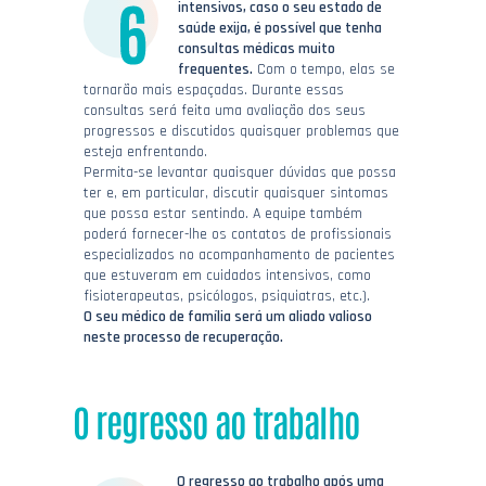
intensivos, caso o seu estado de
saúde exija, é possível que tenha
consultas médicas muito
frequentes.
Com o tempo, elas se
tornarão mais espaçadas. Durante essas
consultas será feita uma avaliação dos seus
progressos e discutidos quaisquer problemas que
esteja enfrentando.
Permita-se levantar quaisquer dúvidas que possa
ter e, em particular, discutir quaisquer sintomas
que possa estar sentindo. A equipe também
poderá fornecer-lhe os contatos de profissionais
especializados no acompanhamento de pacientes
que estuveram em cuidados intensivos, como
fisioterapeutas, psicólogos, psiquiatras, etc.).
O seu médico de família será um aliado valioso
neste processo de recuperação.
O regresso ao trabalho
O regresso ao trabalho após uma