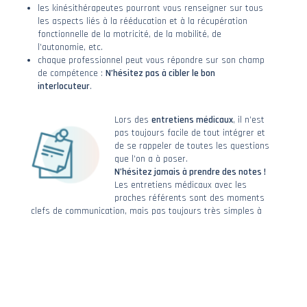
les kinésithérapeutes pourront vous renseigner sur tous
les aspects liés à la rééducation et à la récupération
fonctionnelle de la motricité, de la mobilité, de
l’autonomie, etc.
chaque professionnel peut vous répondre sur son champ
de compétence :
N’hésitez pas à cibler le bon
interlocuteur
.
Lors des
entretiens médicaux
, il n’est
pas toujours facile de tout intégrer et
de se rappeler de toutes les questions
que l’on a à poser.
N’hésitez jamais à prendre des notes !
Les entretiens médicaux avec les
proches référents sont des moments
clefs de communication, mais pas toujours très simples à
aborder en tant que famille, car ils sont :
Souvent contraints par le temps
Émotionnellement intenses, même en l’absence de mauvaise
nouvelle
Ressentis comme très formels et peu propices à un véritable
échange
Conseils pour mieux aborder ces entretiens :