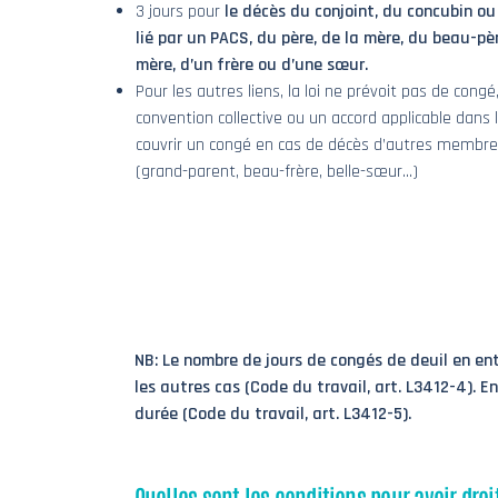
3 jours pour
le décès du conjoint, du concubin ou
lié par un PACS, du père, de la mère, du beau-pèr
mère, d’un frère ou d’une sœur.
Pour les autres liens, la loi ne prévoit pas de congé
convention collective ou un accord applicable dans 
couvrir un congé en cas de décès d’autres membres
(grand-parent, beau-frère, belle-sœur…)
NB: Le nombre de jours de congés de deuil en entr
les autres cas (Code du travail, art. L3412-4). E
durée (Code du travail, art. L3412-5).
Quelles sont les conditions pour avoir dro