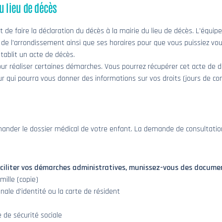
u lieu de décès
t de faire la déclaration du décès à la mairie du lieu de décès. L’équip
 de l’arrondissement ainsi que ses horaires pour que vous puissiez vou
établit un acte de décès.
r réaliser certaines démarches. Vous pourrez récupérer cet acte de dé
ur qui pourra vous donner des informations sur vos droits (jours de con
nder le dossier médical de votre enfant. La demande de consultation d
aciliter vos démarches administratives, munissez-vous des docume
amille (copie)
nale d’identité ou la carte de résident
e de sécurité sociale