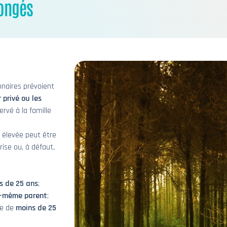
congés
nnaires prévoient
 privé ou les
ervé à la famille
s élevée peut être
rise ou, à défaut,
s de 25 ans
;
i-même parent
;
ée de
moins de 25